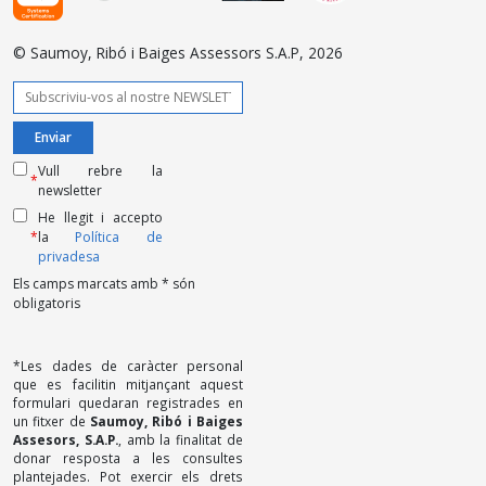
© Saumoy, Ribó i Baiges Assessors S.A.P, 2026
Vull rebre la
*
newsletter
He llegit i accepto
*
la
Política de
privadesa
Els camps marcats amb * són
obligatoris
*Les dades de caràcter personal
que es facilitin mitjançant aquest
formulari quedaran registrades en
un fitxer de
Saumoy, Ribó i Baiges
Assesors, S.A.P.
, amb la finalitat de
donar resposta a les consultes
plantejades. Pot exercir els drets