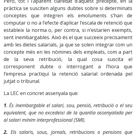
Però, tot i l’aparent claredat d’aquest precepte, en la
pràctica se susciten alguns dubtes sobre si determinats
conceptes que integren els emoluments s’han de
computar o no a l’efecte d’aplicar l’escala de retenció que
estableix la norma o, per contra, si n’estarien exempts,
sent inembargables. Això és el que succeeix precisament
amb les dietes salarials, ja que se solen integrar com un
concepte més en les nòmines dels empleats, com a part
de la seva retribució, la qual cosa suscita el
corresponent dubte o interrogant a l’hora que
l’empresa practiqui la retenció salarial ordenada pel
jutjat o tribunal.
La LEC en concret assenyala que:
1
. És inembargable el salari, sou, pensió, retribució o el seu
equivalent, que no excedeixi de la quantia assenyalada per
al salari mínim interprofessional (SMI).
2.
Els salaris, sous, jornals, retribucions o pensions que