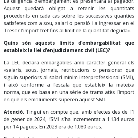
La diligència d’embargament es presentarà al pagador.
Aquest quedarà obligat a retenir les quantitats
procedents en cada cas sobre les successives quanties
satisfetes com a sou, salari o pensió i a ingressar en el
Tresor l’import tret fins al límit de la quantitat deguda».
Quins són aquests límits d’embargabilitat que
estableix la llei d’enjudiciament civil (LEC)?
La LEC declara embargables amb caràcter general els
«salaris, sous, jornals, retribucions o pensions» que
siguin superiors al salari mínim interprofessional (SMI),
i això conforme a l’escala que estableix la mateixa
norma, que es basa en una sèrie de trams atès l’import
en què els emoluments superen aquest SMI.
Atenció.
Tingui en compte que, amb efectes des de l’1
de gener de 2024, l’SMI s’ha incrementat a 1.134 euros
per 14 pagues. En 2023 era de 1.080 euros.