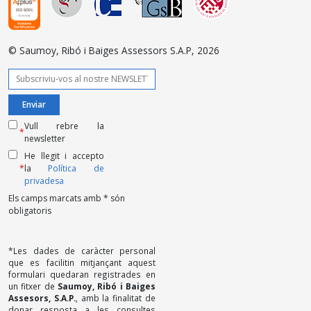
© Saumoy, Ribó i Baiges Assessors S.A.P, 2026
Vull rebre la
*
newsletter
He llegit i accepto
*
la
Política de
privadesa
Els camps marcats amb * són
obligatoris
*Les dades de caràcter personal
que es facilitin mitjançant aquest
formulari quedaran registrades en
un fitxer de
Saumoy, Ribó i Baiges
Assesors, S.A.P.
, amb la finalitat de
donar resposta a les consultes