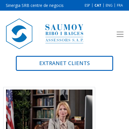
Sinergia SRB centre de negocis
ESP
CAT
ENG
FRA
EXTRANET CLIENTS