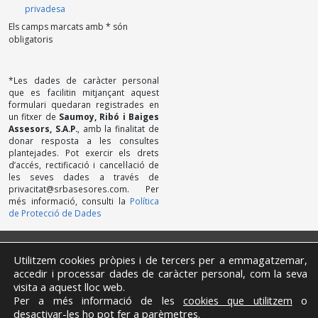
privadesa
Els camps marcats amb * són
obligatoris
*Les dades de caràcter personal
que es facilitin mitjançant aquest
formulari quedaran registrades en
un fitxer de
Saumoy, Ribó i Baiges
Assesors, S.A.P.
, amb la finalitat de
donar resposta a les consultes
plantejades. Pot exercir els drets
d’accés, rectificació i cancel·lació de
les seves dades a través de
privacitat@srbasesores.com. Per
més informació, consulti la
Política
de Protecció de Dades
Política de privacitat
Utilitzem cookies pròpies i de tercers per a emmagatzemar,
Avís Legal
accedir i processar dades de caràcter personal, com la seva
Cookies
visita a aquest lloc web.
Contacte
Per a més informació de les
o
cookies que utilitzem
Canal de denúncies
desactivar-les ho pot fer a
parèmetres
.