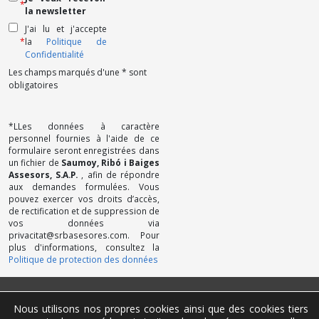
*
la newsletter
J'ai lu et j'accepte
*
la
Politique de
Confidentialité
Les champs marqués d'une * sont
obligatoires
*LLes données à caractère
personnel fournies à l'aide de ce
formulaire seront enregistrées dans
un fichier de
Saumoy, Ribó i Baiges
Assesors, S.A.P.
, afin de répondre
aux demandes formulées. Vous
pouvez exercer vos droits d’accès,
de rectification et de suppression de
vos données via
privacitat@srbasesores.com. Pour
plus d'informations, consultez la
Politique de protection des données
Politique de Confidentialité
Nous utilisons nos propres cookies ainsi que des cookies tiers
Mentions légales