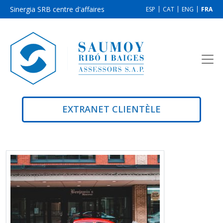
Sinergia SRB centre d'affaires
ESP
CAT
ENG
FRA
EXTRANET CLIENTÈLE