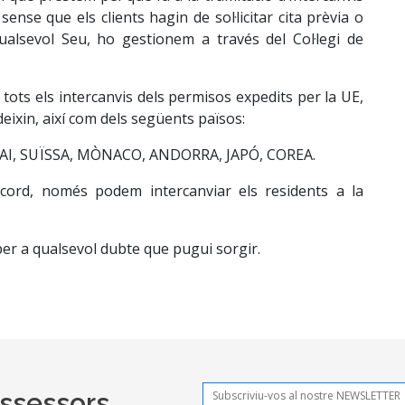
ense que els clients hagin de sol·licitar cita prèvia o
ualsevol Seu, ho gestionem a través del Col·legi de
tots els intercanvis dels permisos expedits per la UE,
ixin, així com dels següents països:
I, SUÏSSA, MÒNACO, ANDORRA, JAPÓ, COREA.
cord, només podem intercanviar els residents a la
per a qualsevol dubte que pugui sorgir.
Assessors