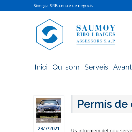
Sinergia SRB centre de negocis
Inici
Qui som
Serveis
Avant
Permís de 
28/7/2021
Us informem del nou servei