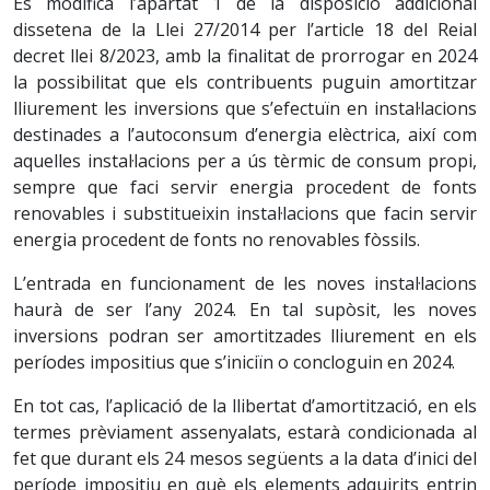
Es modifica l’apartat 1 de la disposició addicional
dissetena de la Llei 27/2014 per l’article 18 del Reial
decret llei 8/2023, amb la finalitat de prorrogar en 2024
la possibilitat que els contribuents puguin amortitzar
lliurement les inversions que s’efectuïn en instal·lacions
destinades a l’autoconsum d’energia elèctrica, així com
aquelles instal·lacions per a ús tèrmic de consum propi,
sempre que faci servir energia procedent de fonts
renovables i substitueixin instal·lacions que facin servir
energia procedent de fonts no renovables fòssils.
L’entrada en funcionament de les noves instal·lacions
haurà de ser l’any 2024. En tal supòsit, les noves
inversions podran ser amortitzades lliurement en els
períodes impositius que s’iniciïn o concloguin en 2024.
En tot cas, l’aplicació de la llibertat d’amortització, en els
termes prèviament assenyalats, estarà condicionada al
fet que durant els 24 mesos següents a la data d’inici del
període impositiu en què els elements adquirits entrin