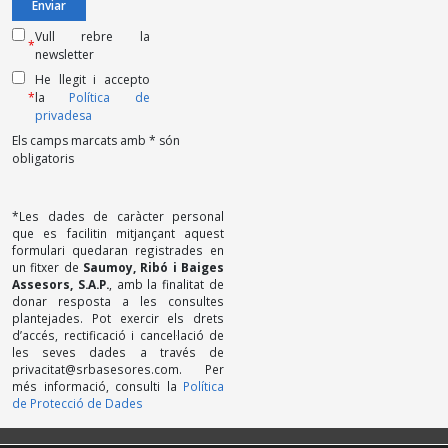
Vull rebre la
*
newsletter
He llegit i accepto
*
la
Política de
privadesa
Els camps marcats amb * són
obligatoris
*Les dades de caràcter personal
que es facilitin mitjançant aquest
formulari quedaran registrades en
un fitxer de
Saumoy, Ribó i Baiges
Assesors, S.A.P.
, amb la finalitat de
donar resposta a les consultes
plantejades. Pot exercir els drets
d’accés, rectificació i cancel·lació de
les seves dades a través de
privacitat@srbasesores.com. Per
més informació, consulti la
Política
de Protecció de Dades