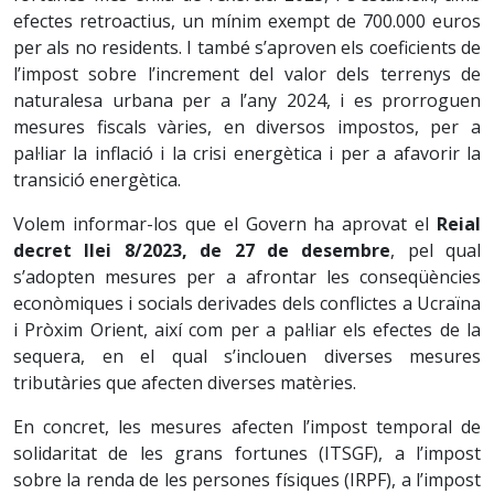
efectes retroactius, un mínim exempt de 700.000 euros
per als no residents. I també s’aproven els coeficients de
l’impost sobre l’increment del valor dels terrenys de
naturalesa urbana per a l’any 2024, i es prorroguen
mesures fiscals vàries, en diversos impostos, per a
pal·liar la inflació i la crisi energètica i per a afavorir la
transició energètica.
Volem informar-los que el Govern ha aprovat el
Reial
decret llei 8/2023, de 27 de desembre
, pel qual
s’adopten mesures per a afrontar les conseqüències
econòmiques i socials derivades dels conflictes a Ucraïna
i Pròxim Orient, així com per a pal·liar els efectes de la
sequera, en el qual s’inclouen diverses mesures
tributàries que afecten diverses matèries.
En concret, les mesures afecten l’impost temporal de
solidaritat de les grans fortunes (ITSGF), a l’impost
sobre la renda de les persones físiques (IRPF), a l’impost