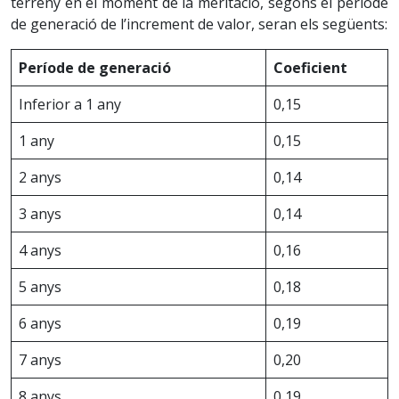
terreny en el moment de la meritació, segons el període
de generació de l’increment de valor, seran els següents:
Període de generació
Coeficient
Inferior a 1 any
0,15
1 any
0,15
2 anys
0,14
3 anys
0,14
4 anys
0,16
5 anys
0,18
6 anys
0,19
7 anys
0,20
8 anys
0,19