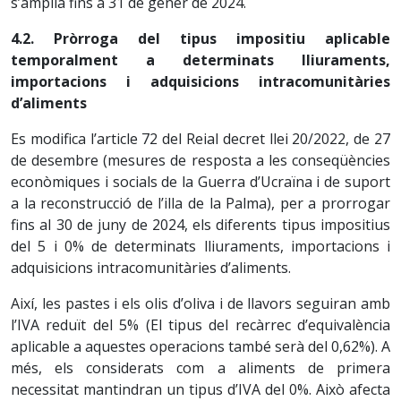
s’amplia fins a 31 de gener de 2024.
4.2. Pròrroga del tipus impositiu aplicable
temporalment a determinats lliuraments,
importacions i adquisicions intracomunitàries
d’aliments
Es modifica l’article 72 del Reial decret llei 20/2022, de 27
de desembre (mesures de resposta a les conseqüències
econòmiques i socials de la Guerra d’Ucraïna i de suport
a la reconstrucció de l’illa de la Palma), per a prorrogar
fins al 30 de juny de 2024, els diferents tipus impositius
del 5 i 0% de determinats lliuraments, importacions i
adquisicions intracomunitàries d’aliments.
Així, les pastes i els olis d’oliva i de llavors seguiran amb
l’IVA reduït del 5% (El tipus del recàrrec d’equivalència
aplicable a aquestes operacions també serà del 0,62%). A
més, els considerats com a aliments de primera
necessitat mantindran un tipus d’IVA del 0%. Això afecta