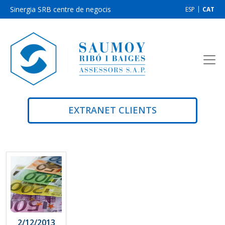
Sinergia SRB centre de negocis
ESP
CAT
EXTRANET CLIENTS
2/12/2013