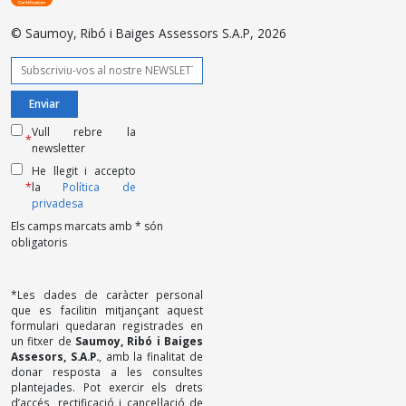
© Saumoy, Ribó i Baiges Assessors S.A.P, 2026
Vull rebre la
*
newsletter
He llegit i accepto
*
la
Política de
privadesa
Els camps marcats amb * són
obligatoris
*Les dades de caràcter personal
que es facilitin mitjançant aquest
formulari quedaran registrades en
un fitxer de
Saumoy, Ribó i Baiges
Assesors, S.A.P.
, amb la finalitat de
donar resposta a les consultes
plantejades. Pot exercir els drets
d’accés, rectificació i cancel·lació de