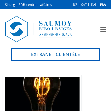
Sinergia SRB centre d'affaires
ESP
CAT
ENG
FRA
EXTRANET CLIENTÈLE