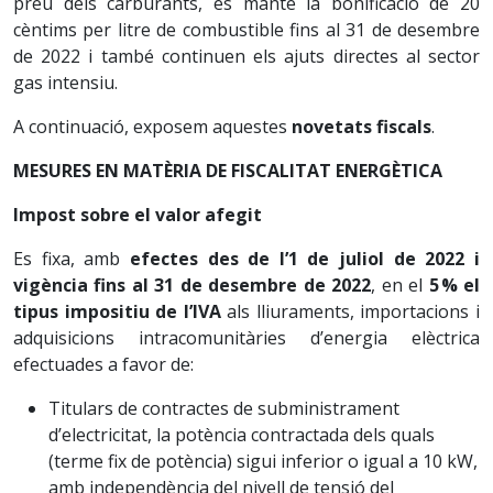
preu dels carburants, es manté la bonificació de 20
cèntims per litre de combustible fins al 31 de desembre
de 2022 i també continuen els ajuts directes al sector
gas intensiu.
A continuació, exposem aquestes
novetats fiscals
.
MESURES EN MATÈRIA DE FISCALITAT ENERGÈTICA
Impost sobre el valor afegit
Es fixa, amb
efectes des de l’1 de juliol de 2022 i
vigència fins al 31 de desembre de 2022
, en el
5
%
el
tipus impositiu de l’IVA
als lliuraments, importacions i
adquisicions intracomunitàries d’energia elèctrica
efectuades a favor de:
Titulars de contractes de subministrament
d’electricitat, la potència contractada dels quals
(terme fix de potència) sigui inferior o igual a 10 kW,
amb independència del nivell de tensió del