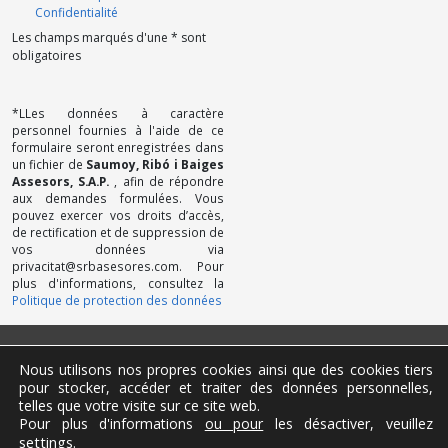
Confidentialité
Les champs marqués d'une * sont
obligatoires
*LLes données à caractère
personnel fournies à l'aide de ce
formulaire seront enregistrées dans
un fichier de
Saumoy, Ribó i Baiges
Assesors, S.A.P.
, afin de répondre
aux demandes formulées. Vous
pouvez exercer vos droits d’accès,
de rectification et de suppression de
vos données via
privacitat@srbasesores.com. Pour
plus d'informations, consultez la
Politique de protection des données
Politique de Confidentialité
Nous utilisons nos propres cookies ainsi que des cookies tiers
Mentions légales
pour stocker, accéder et traiter des données personnelles,
Cookies
telles que votre visite sur ce site web.
Canal des plaintes
Pour plus d'informations
ou pour
les désactiver, veuillez
Contactez-nous
settings
.