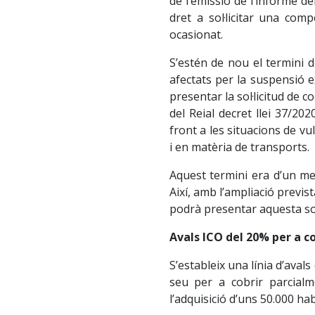
de l’emissió de l’informe de
dret a sol·licitar una com
ocasionat.
S’estén de nou el termini d
afectats per la suspensió 
presentar la sol·licitud de 
del Reial decret llei 37/2
front a les situacions de vu
i en matèria de transports.
Aquest termini era d’un mes
Així, amb l’ampliació previs
podrà presentar aquesta sol·
Avals ICO del 20% per a 
S’estableix una línia d’aval
seu per a cobrir parcialme
l’adquisició d’uns 50.000 ha