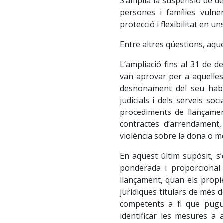
S’amplia la suspensió de d
persones i famílies vuln
protecció i flexibilitat en un
Entre altres qüestions, aq
L’ampliació fins al 31 de 
van aprovar per a aquelles
desnonament del seu habit
judicials i dels serveis so
procediments de llançamen
contractes d’arrendament,
violència sobre la dona o m
En aquest últim supòsit, s’e
ponderada i proporcional 
llançament, quan els propi
jurídiques titulars de més d
competents a fi que pugui
identificar les mesures a 