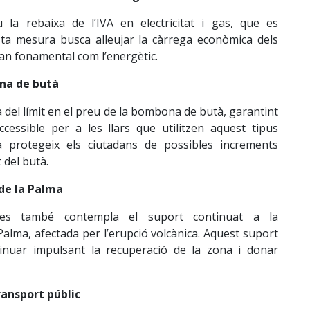
la rebaixa de l’IVA en electricitat i gas, que es
ta mesura busca alleujar la càrrega econòmica dels
an fonamental com l’energètic.
ona de butà
a del límit en el preu de la bombona de butà, garantint
cessible per a les llars que utilitzen aquest tipus
a protegeix els ciutadans de possibles increments
 del butà.
 de la Palma
res també contempla el suport continuat a la
a Palma, afectada per l’erupció volcànica. Aquest suport
inuar impulsant la recuperació de la zona i donar
ansport públic