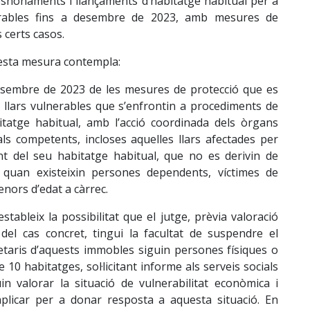
esnonaments i llançaments d’habitatge habitual per a
erables fins a desembre de 2023, amb mesures de
s certs casos.
uesta mesura contempla:
desembre de 2023 de les mesures de protecció que es
 llars vulnerables que s’enfrontin a procediments de
atge habitual, amb l’acció coordinada dels òrgans
cials competents, incloses aquelles llars afectades per
t del seu habitatge habitual, que no es derivin de
 quan existeixin persones dependents, víctimes de
enors d’edat a càrrec.
stableix la possibilitat que el jutge, prèvia valoració
del cas concret, tingui la facultat de suspendre el
etaris d’aquests immobles siguin persones físiques o
e 10 habitatges, sol·licitant informe als serveis socials
n valorar la situació de vulnerabilitat econòmica i
aplicar per a donar resposta a aquesta situació. En