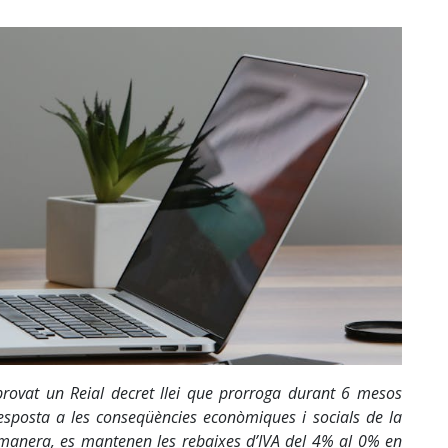
provat un Reial decret llei que prorroga durant 6 mesos
esposta a les conseqüències econòmiques i socials de la
 manera, es mantenen les rebaixes d’IVA del 4% al 0% en