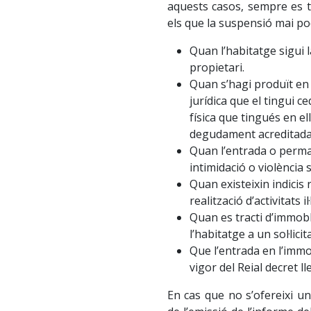
aquests casos, sempre es t
els que la suspensió mai pod
Quan l’habitatge sigui 
propietari.
Quan s’hagi produït en
jurídica que el tingui c
física que tingués en el
degudament acreditada
Quan l’entrada o perma
intimidació o violència
Quan existeixin indicis r
realització d’activitats il·
Quan es tracti d’immobl
l’habitatge a un sol·licit
Que l’entrada en l’immo
vigor del Reial decret ll
En cas que no s’ofereixi u