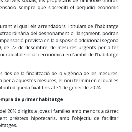
ls serveis socials, els propietaris de l’immoble tindran
pensació sempre que s’acrediti el perjudici econòmic
urant el qual els arrendadors i titulars de l’habitatge
extraordinària del desnonament o llançament, podran
compensació prevista en la disposició addicional segona
020, de 22 de desembre, de mesures urgents per a fer
lnerabilitat social i econòmica en l’àmbit de l’habitatge
 des de la finalització de la vigència de les mesures.
ta per a aquestes mesures, el nou termini en el qual es
licitud queda fixat fins al 31 de gener de 2024.
compra de primer habitatge
s del 20% dirigits a joves i famílies amb menors a càrrec
nt préstecs hipotecaris, amb l’objectiu de facilitar
bitatges.