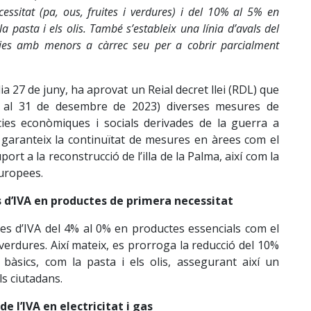
essitat (pa, ous, fruites i verdures) i del 10% al 5% en
a pasta i els olis. També s’estableix una línia d’avals del
lies amb menors a càrrec seu per a cobrir parcialment
dia 27 de juny, ha aprovat un Reial decret llei (RDL) que
s al 31 de desembre de 2023) diverses mesures de
ies econòmiques i socials derivades de la guerra a
garanteix la continuïtat de mesures en àrees com el
uport a la reconstrucció de l’illa de la Palma, així com la
europees.
d’IVA en productes de primera necessitat
xes d’IVA del 4% al 0% en productes essencials com el
es verdures. Així mateix, es prorroga la reducció del 10%
bàsics, com la pasta i els olis, assegurant així un
s ciutadans.
de l’IVA en electricitat i gas