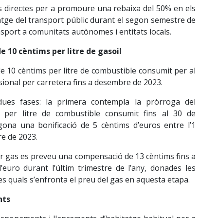
ts directes per a promoure una rebaixa del 50% en els
atge del transport públic durant el segon semestre de
sport a comunitats autònomes i entitats locals.
 10 cèntims per litre de gasoil
de 10 cèntims per litre de combustible consumit per al
sional per carretera fins a desembre de 2023.
dues fases: la primera contempla la pròrroga del
per litre de combustible consumit fins al 30 de
gona una bonificació de 5 cèntims d’euros entre l’1
re de 2023.
er gas es preveu una compensació de 13 cèntims fins a
euro durant l’últim trimestre de l’any, donades les
es quals s’enfronta el preu del gas en aquesta etapa.
nts