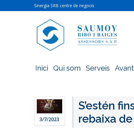
Sinergia SRB centre de negocis
Inici
Qui som
Serveis
Avant
S’estén fin
rebaixa de 
3/7/2023