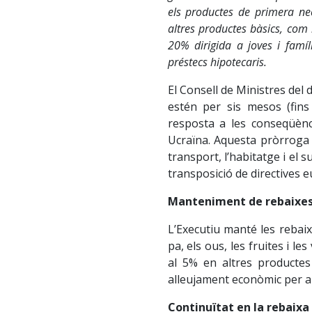
els productes de primera nec
altres productes bàsics, com l
20% dirigida a joves i famí
préstecs hipotecaris.
El Consell de Ministres del 
estén per sis mesos (fin
resposta a les conseqüènc
Ucraïna. Aquesta pròrroga 
transport, l’habitatge i el s
transposició de directives 
Manteniment de rebaixes 
L’Executiu manté les rebai
pa, els ous, les fruites i l
al 5% en altres productes 
alleujament econòmic per al
Continuïtat en la rebaixa 