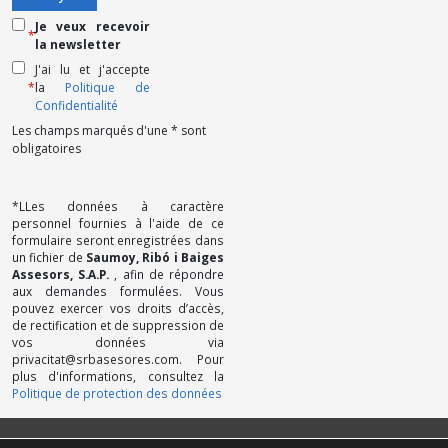
Je veux recevoir
*
la newsletter
J'ai lu et j'accepte
*
la
Politique de
Confidentialité
Les champs marqués d'une * sont
obligatoires
*LLes données à caractère
personnel fournies à l'aide de ce
formulaire seront enregistrées dans
un fichier de
Saumoy, Ribó i Baiges
Assesors, S.A.P.
, afin de répondre
aux demandes formulées. Vous
pouvez exercer vos droits d’accès,
de rectification et de suppression de
vos données via
privacitat@srbasesores.com. Pour
plus d'informations, consultez la
Politique de protection des données
Politique de Confidentialité