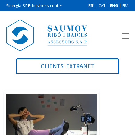
Sinergia SRB business center
ESP
CAT
ENG
FRA
CLIENTS’ EXTRANET