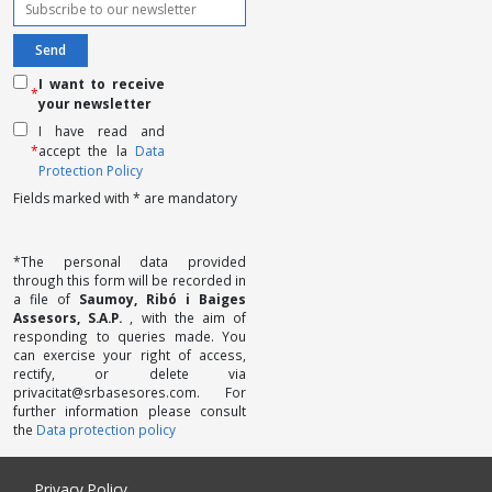
I want to receive
*
your newsletter
I have read and
*
accept the la
Data
Protection Policy
Fields marked with * are mandatory
*The personal data provided
through this form will be recorded in
a file of
Saumoy, Ribó i Baiges
Assesors, S.A.P.
, with the aim of
responding to queries made. You
can exercise your right of access,
rectify, or delete via
privacitat@srbasesores.com. For
further information please consult
the
Data protection policy
Privacy Policy