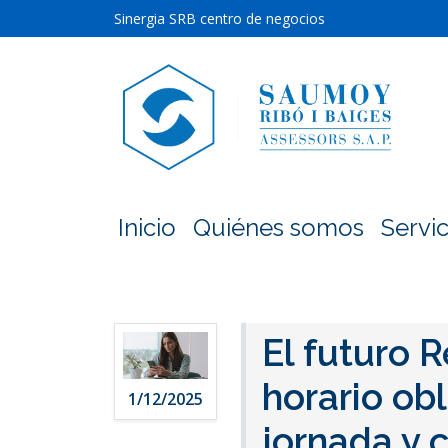
Sinergia SRB centro de negocios
Inicio
Quiénes somos
Servic
El futuro 
horario obl
1/12/2025
jornada y 