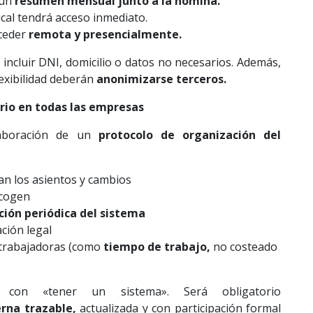
 un
resumen mensual junto a la nómina
.
cal tendrá acceso inmediato.
cceder
remota y presencialmente
.
 incluir DNI, domicilio o datos no necesarios. Además,
lexibilidad deberán
anonimizarse terceros
.
rio en todas las empresas
elaboración de un
protocolo de organización del
an los asientos y cambios
ecogen
ción periódica del sistema
ación legal
 trabajadoras (como
tiempo de trabajo
,
no costeado
 con «tener un sistema». Será obligatorio
rna trazable
,
actualizada y con participación formal