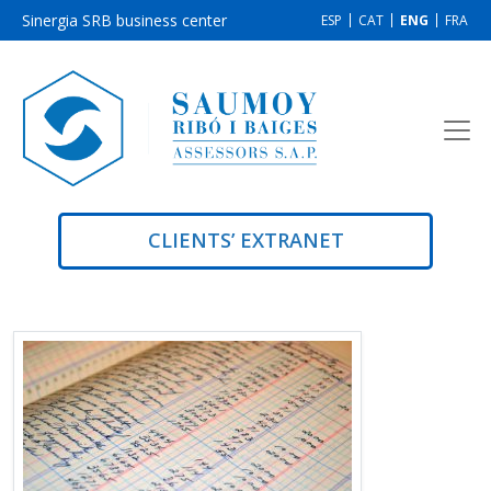
Sinergia SRB business center
ESP
CAT
ENG
FRA
CLIENTS’ EXTRANET