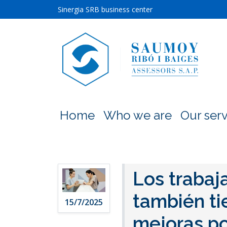
Sinergia SRB business center
Home
Who we are
Our serv
Los trabaj
también ti
15/7/2025
mejoras po