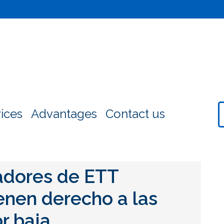
ices
Advantages
Contact us
adores de ETT
enen derecho a las
r baja