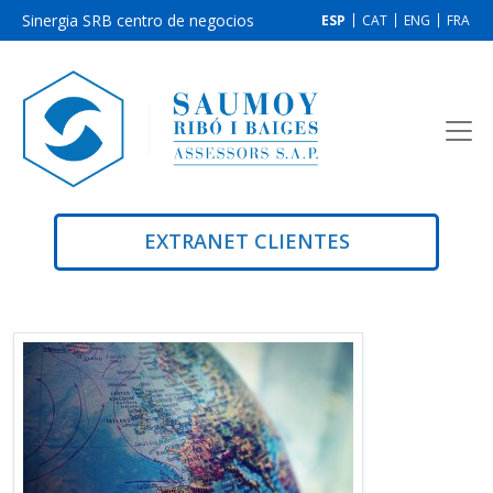
Sinergia SRB centro de negocios
ESP
CAT
ENG
FRA
EXTRANET CLIENTES