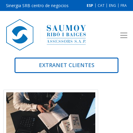
Sinergia SRB centro de negocios
ESP
CAT
ENG
FRA
EXTRANET CLIENTES