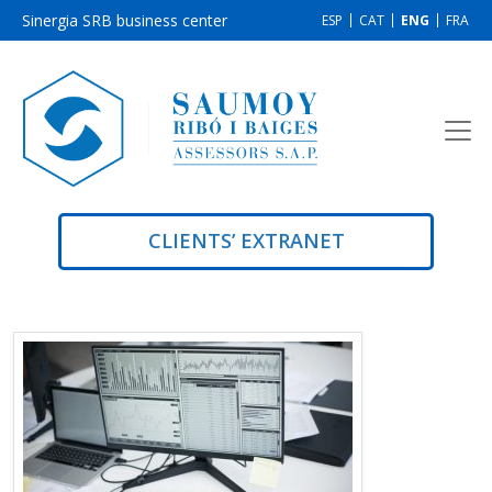
Sinergia SRB business center
ESP
CAT
ENG
FRA
CLIENTS’ EXTRANET