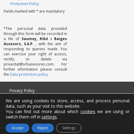
Protection Policy
Fields marked with * are mandatory
*The personal data provided
through this form will be recorded in
a file of
Saumoy, Ribó i Baiges
Assesors, S.A.P.
, with the aim of
responding to queries made. You
can exercise your right of access,
rectify, or delete via
privacitat@srbasesores.com. For
further information please consult
the
Data protection policy
Privacy Policy
Legal Notice
We are using cookies to store, access, and process personal
Cookies
data, such as your visit to this website.
Complaints channel
You can find out more about which
cookies
we are using or
Contact us
switch them off in
settings
.
Accept
Reject
Settings