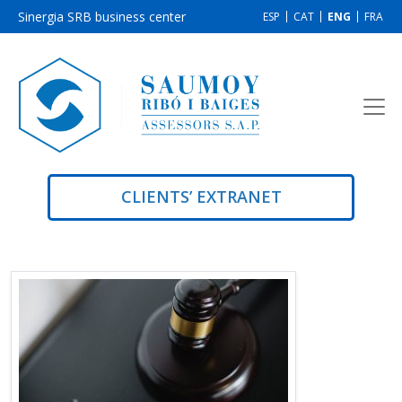
Sinergia SRB business center
ESP
CAT
ENG
FRA
CLIENTS’ EXTRANET