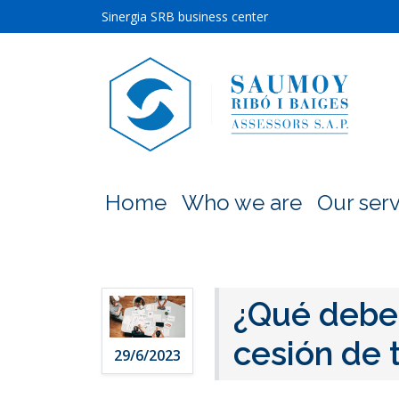
Sinergia SRB business center
Home
Who we are
Our serv
¿Qué debe
cesión de 
29/6/2023