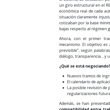
un giro estructural en el R
económica real de cada au
situación claramente injust
cotizaban por la base míni
bajas respecto al régimen g
Ahora, con el primer tram
mecanismo. El objetivo es 
previsible”, según palabras
diálogo, transparencia… y u
¿Qué se está negociando
Nuevos tramos de ingre
El calendario de aplica
La posible revisión de 
regularizaciones futura
Además, se han presentado
compatibilidad entre tra