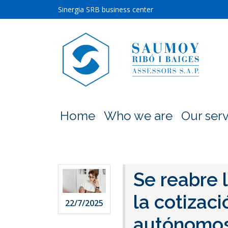
Sinergia SRB business center
Home
Who we are
Our serv
Se reabre 
la cotizaci
22/7/2025
autónomo