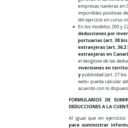
empresas navieras en 
imponibles positivas der
del ejercicio en curso n
En los modelos 200 y 2
deducciones por inver
portuarias (art. 38 bi
extranjeras (art. 36.2
extranjeras en Canar
el desglose de las ded
i
nversiones en territ
y
publicidad (art. 27 bi
web» pueda calcular ad
acuerdo con lo dispuesto
FORMULARIOS DE SUMI
DEDUCCIONES A LA CUENT
Al igual que en ejercicios
para suministrar infor