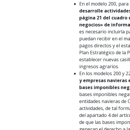
En el modelo 200, para 
desarrolle actividade
página 21 del cuadro 
negocios» de informac
es necesario incluirla 
puedan recibir en el ma
pagos directos y el est
Plan Estratégico de la 
establecer nuevas casill
ingresos agrarios.
En los modelos 200 y 22
y empresas navieras 
bases imponibles neg
bases imponibles negat
entidades navieras de C
actividades, de tal form
del apartado 4 del artíc
de que las bases imponi
generan el derecho a la